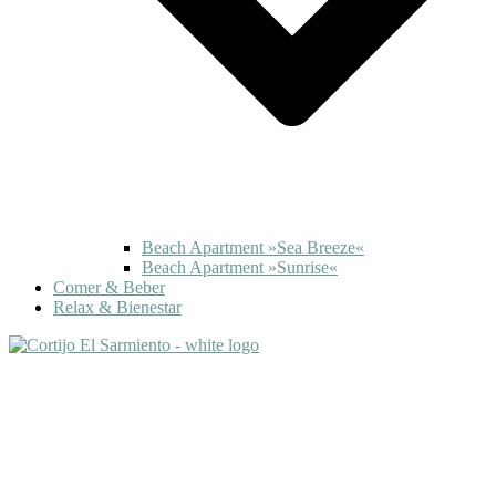
Beach Apartment »Sea Breeze«
Beach Apartment »Sunrise«
Comer & Beber
Relax & Bienestar
Español