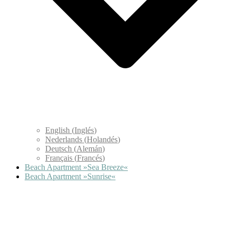
English
(
Inglés
)
Nederlands
(
Holandés
)
Deutsch
(
Alemán
)
Français
(
Francés
)
Beach Apartment »Sea Breeze«
Beach Apartment »Sunrise«