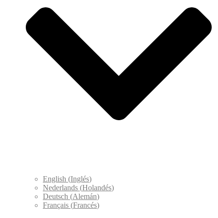
English
(
Inglés
)
Nederlands
(
Holandés
)
Deutsch
(
Alemán
)
Français
(
Francés
)