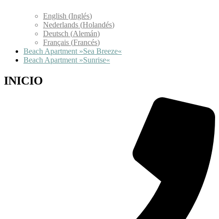
English
(
Inglés
)
Nederlands
(
Holandés
)
Deutsch
(
Alemán
)
Français
(
Francés
)
Beach Apartment »Sea Breeze«
Beach Apartment »Sunrise«
INICIO